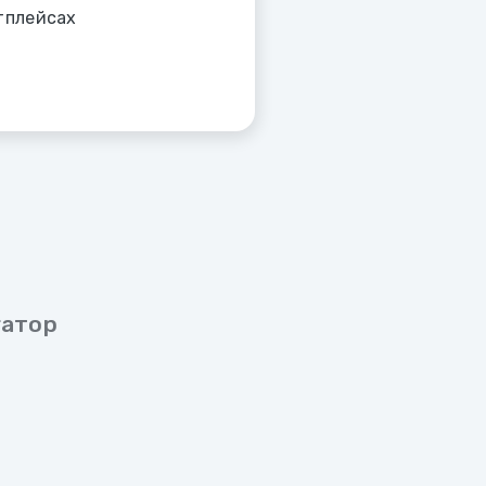
тплейсах
гатор